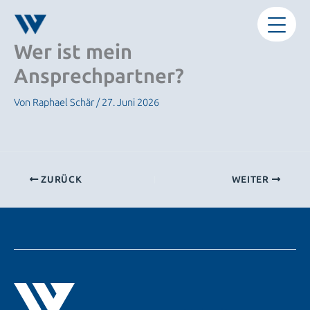
Zum
Inhalt
springen
Wer ist mein
Ansprechpartner?
Von
Raphael Schär
/
27. Juni 2026
ZURÜCK
WEITER