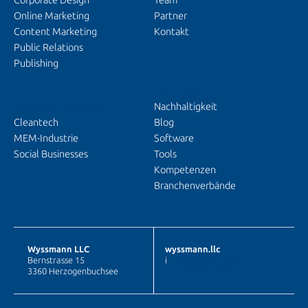
Corporate Design
Team
Online Marketing
Partner
Content Marketing
Kontakt
Public Relations
Publishing
EINBLICKE
BRANCHENFOKUS
Nachhaltigkeit
Cleantech
Blog
MEM-Industrie
Software
Social Businesses
Tools
Kompetenzen
Branchenverbände
Wyssmann LLC
wyssmann.llc
Bernstrasse 15
i
nfo@wyssmann.llc
3360 Herzogenbuchsee
+41 62 530 48 00