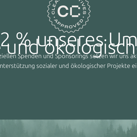
u 2 % unseres Um
e und ökologisc
ziellen Spenden und Sponsorings setzen wir uns akt
nterstützung sozialer und ökologischer Projekte ei