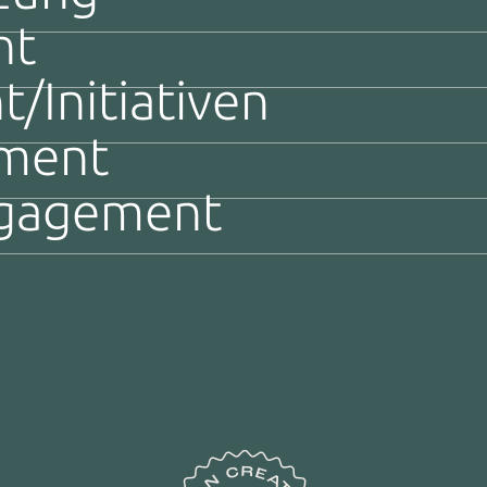
nt
/Initiativen
ement
ngagement