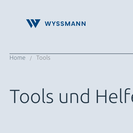
Zum
Inhalt
springen
Home
Tools
/
Tools und Helf