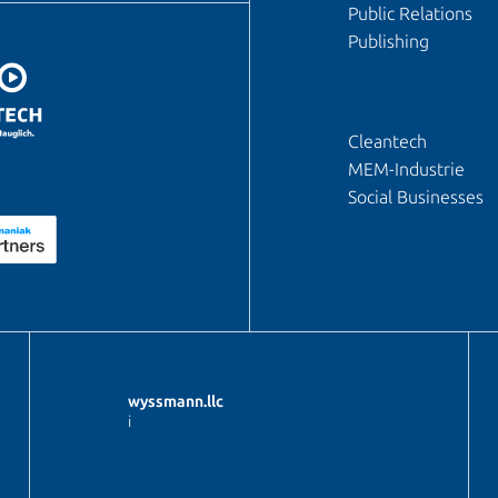
Public Relations
Publishing
BRANCHENFOKU
Cleantech
MEM-Industrie
Social Businesses
wyssmann.llc
i
nfo@wyssmann.llc
+41 62 530 48 00