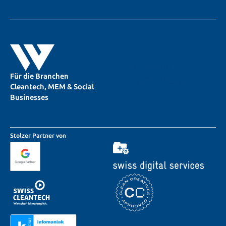
a
r
n
e
m
m
e
P
l
r
d
o
e
j
LinkedIn
n
e
Für die Branchen
k
X (Twitter)
Cleantech, MEM & Social
t
*
Businesses
*
Stolzer Partner von