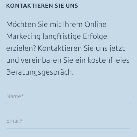
KONTAKTIEREN SIE UNS
Möchten Sie mit Ihrem Online
Marketing langfristige Erfolge
erzielen? Kontaktieren Sie uns jetzt
und vereinbaren Sie ein kostenfreies
Beratungsgespräch.
I
N
h
a
r
m
e
e
m
*
E
E
m
m
a
a
i
i