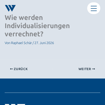
Zum
Inhalt
springen
Wie werden
Individualisierungen
verrechnet?
Von
Raphael Schär
/
27. Juni 2026
ZURÜCK
WEITER