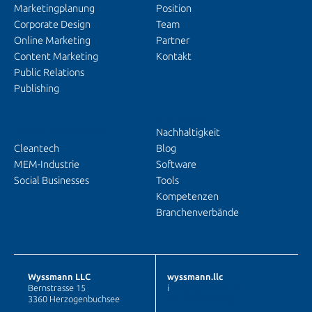
Marketingplanung
Position
Corporate Design
Team
Online Marketing
Partner
Content Marketing
Kontakt
Public Relations
Publishing
EINBLICKE
BRANCHENFOKUS
Nachhaltigkeit
Cleantech
Blog
MEM-Industrie
Software
Social Businesses
Tools
Kompetenzen
Branchenverbände
Wyssmann LLC
wyssmann.llc
Bernstrasse 15
i
nfo@wyssmann.llc
3360 Herzogenbuchsee
+41 62 530 48 00