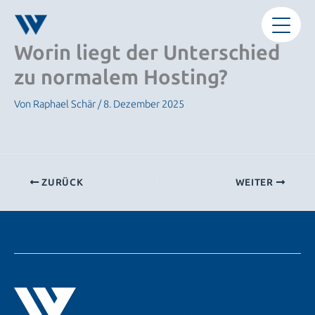
Zum
Inhalt
springen
Worin liegt der Unterschied
zu normalem Hosting?
Von
Raphael Schär
/
8. Dezember 2025
ZURÜCK
WEITER