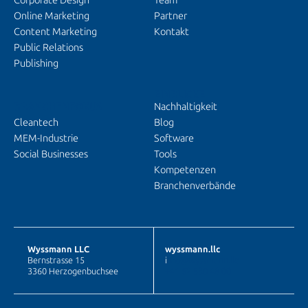
Corporate Design
Team
Online Marketing
Partner
Content Marketing
Kontakt
Public Relations
Publishing
EINBLICKE
BRANCHENFOKUS
Nachhaltigkeit
Cleantech
Blog
MEM-Industrie
Software
Social Businesses
Tools
Kompetenzen
Branchenverbände
Wyssmann LLC
wyssmann.llc
Bernstrasse 15
i
nfo@wyssmann.llc
3360 Herzogenbuchsee
+41 62 530 48 00