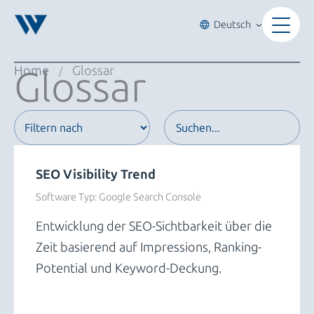
Zum
Inhalt
Deutsch
springen
Home
Glossar
Glossar
/
SEO Visibility Trend
Software Typ:
Google Search Console
Entwicklung der SEO-Sichtbarkeit über die
Zeit basierend auf Impressions, Ranking-
Potential und Keyword-Deckung.
Trends und Insights