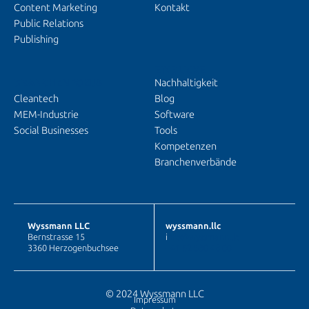
Content Marketing
Kontakt
Public Relations
Publishing
EINBLICKE
BRANCHENFOKUS
Nachhaltigkeit
Cleantech
Blog
MEM-Industrie
Software
Social Businesses
Tools
Kompetenzen
Branchenverbände
Wyssmann LLC
wyssmann.llc
Bernstrasse 15
i
nfo@wyssmann.llc
3360 Herzogenbuchsee
+41 62 530 48 00
© 2024 Wyssmann LLC
Impressum