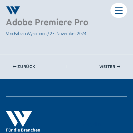
Zum
Inhalt
springen
Adobe Premiere Pro
Von
Fabian Wyssmann
/
23. November 2024
ZURÜCK
WEITER
LinkedIn
Für die Branchen
X (Twitter)