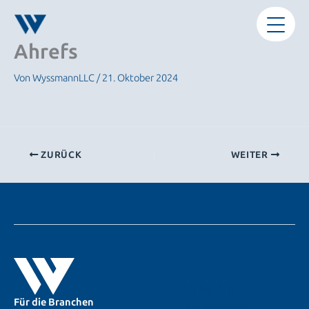
Zum
Inhalt
springen
Ahrefs
Von
WyssmannLLC
/
21. Oktober 2024
ZURÜCK
WEITER
LinkedIn
Für die Branchen
X (Twitter)