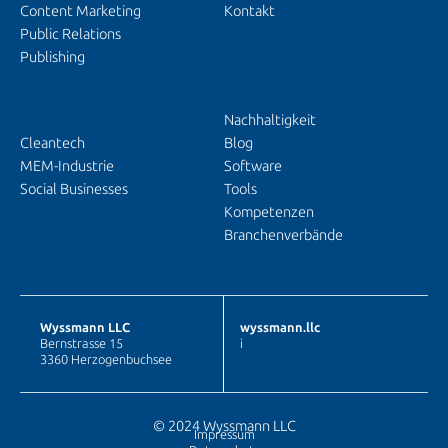
Content Marketing
Kontakt
Public Relations
Publishing
EINBLICKE
BRANCHENFOKUS
Nachhaltigkeit
Cleantech
Blog
MEM-Industrie
Software
Social Businesses
Tools
Kompetenzen
Branchenverbände
Wyssmann LLC
wyssmann.llc
Bernstrasse 15
i
nfo@wyssmann.llc
3360 Herzogenbuchsee
+41 62 530 48 00
© 2024 Wyssmann LLC
Impressum