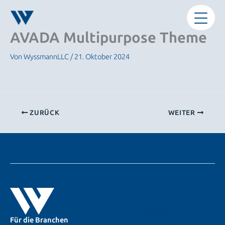
Zum
Inhalt
springen
AVADA Multipurpose Theme
Von
WyssmannLLC
/
21. Oktober 2024
ZURÜCK
WEITER
LinkedIn
Für die Branchen
X (Twitter)