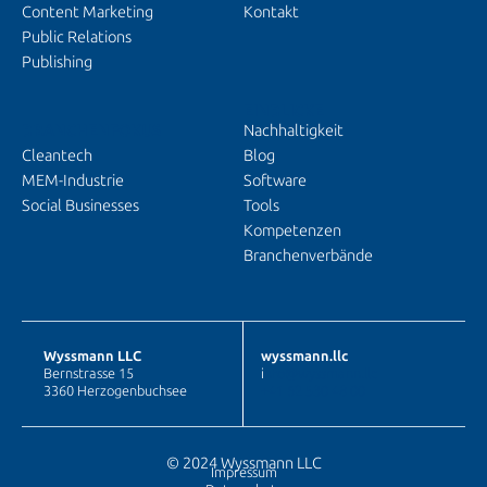
Content Marketing
Kontakt
Public Relations
Publishing
EINBLICKE
BRANCHENFOKUS
Nachhaltigkeit
Cleantech
Blog
MEM-Industrie
Software
Social Businesses
Tools
Kompetenzen
Branchenverbände
Wyssmann LLC
wyssmann.llc
Bernstrasse 15
i
nfo@wyssmann.llc
3360 Herzogenbuchsee
+41 62 530 48 00
© 2024 Wyssmann LLC
Impressum