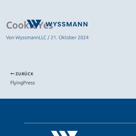
Zum
Inhalt
springen
CookieYes
Von
WyssmannLLC
/
21. Oktober 2024
ZURÜCK
FlyingPress