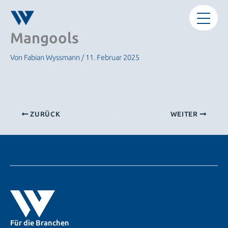
Zum
Inhalt
springen
Mangools
Von
Fabian Wyssmann
/
11. Februar 2025
ZURÜCK
WEITER
LinkedIn
Für die Branchen
X (Twitter)