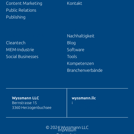
Content Marketing
Kontakt
Public Relations
Publishing
EINBLICKE
BRANCHENFOKUS
Nachhaltigkeit
Cleantech
Blog
MEM-Industrie
Software
Social Businesses
Tools
Kompetenzen
Branchenverbände
Wyssmann LLC
wyssmann.llc
Bernstrasse 15
i
nfo@wyssmann.llc
3360 Herzogenbuchsee
+41 62 530 48 00
© 2024 Wyssmann LLC
Impressum