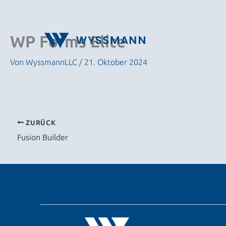
Zum
Inhalt
springen
WP Forms Elite
Von
WyssmannLLC
/
21. Oktober 2024
ZURÜCK
Fusion Builder