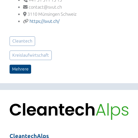
contact@svut.ch
3110 Münsingen Schweiz
https://svut.ch/
Cleantech
Kreislaufwirtschaft
Mehrere
CleantechAlps