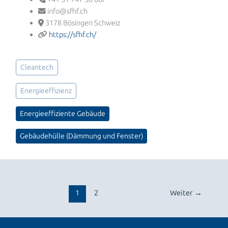
info@sfhf.ch
3178 Bösingen Schweiz
https://sfhf.ch/
Cleantech
Energieeffizienz
Energieeffiziente Gebäude
Gebäudehülle (Dämmung und Fenster)
1
2
Weiter
→