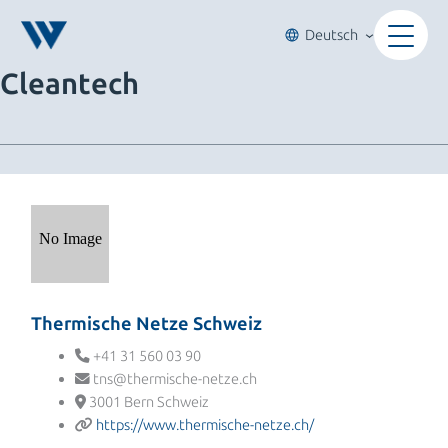
Zum
Inhalt
Deutsch
springen
Cleantech
Thermische Netze Schweiz
+41 31 560 03 90
tns@thermische-netze.ch
3001 Bern Schweiz
https://www.thermische-netze.ch/