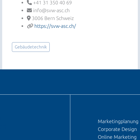
+41 31 350 40 69
info@svw-asc.ch
3006 Bern Schweiz
https://svw-asc.ch/
Gebäudetechnik
SERVICES
n
Marketingplanung
er)
Corporate Design
Online Marketing