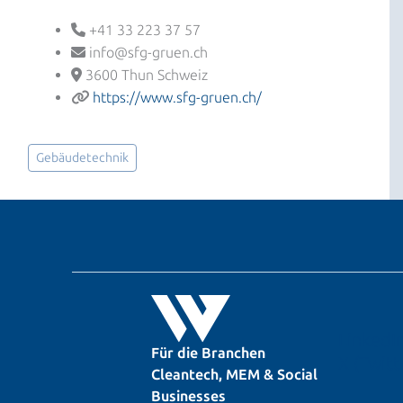
+41 33 223 37 57
info@sfg-gruen.ch
3600 Thun Schweiz
https://www.sfg-gruen.ch/
Gebäudetechnik
LinkedI
Für die Branchen
X (Twitt
Cleantech, MEM & Social
Businesses