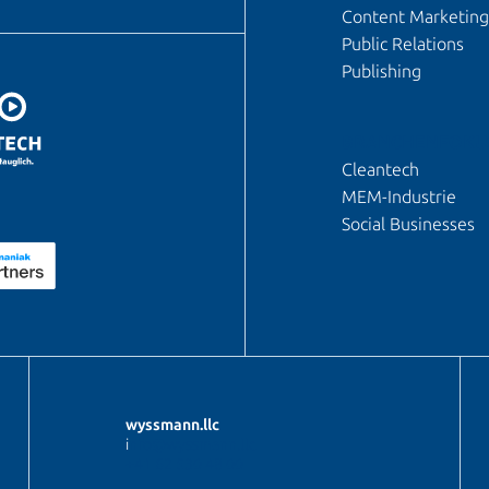
Content Marketing
Public Relations
Publishing
BRANCHENFOKU
Cleantech
MEM-Industrie
Social Businesses
wyssmann.llc
i
nfo@wyssmann.llc
+41 62 530 48 00