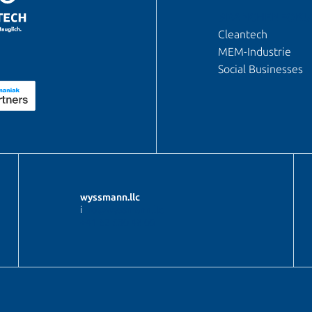
BRANCHENFOKU
Cleantech
MEM-Industrie
Social Businesses
wyssmann.llc
i
nfo@wyssmann.llc
+41 62 530 48 00