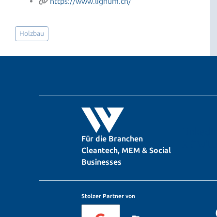
https://www.lignum.ch/
Holzbau
LinkedI
Für die Branchen
X (Twitt
Cleantech, MEM & Social
Businesses
Stolzer Partner von