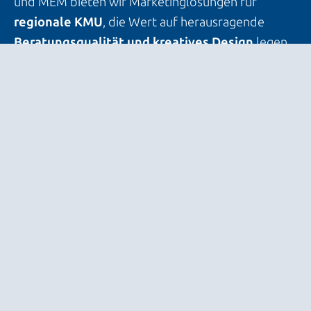
und MEM bieten wir Marketinglösungen für
regionale KMU
, die Wert auf herausragende
Beratungsqualität und kreatives Design
legen.
Gemeinsam entwickeln wir Strategien, die Ihre
Marke stärken und Ihr Unternehmen langfristig
erfolgreich positionieren.