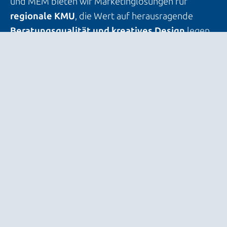
und MEM bieten wir Marketinglösungen für
regionale KMU
, die Wert auf herausragende
Beratungsqualität und kreatives Design
legen.
Gemeinsam entwickeln wir Strategien, die Ihre
Marke stärken und Ihr Unternehmen langfristig
erfolgreich positionieren.