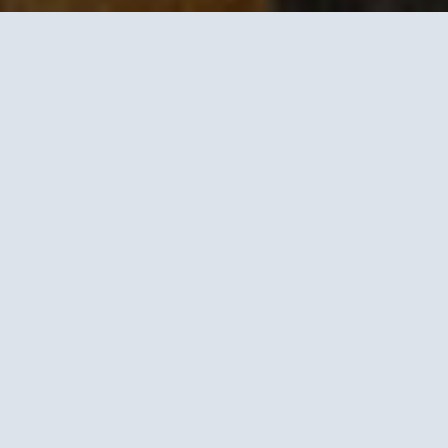
Fabian
Wyssmann
12. November 2024
Stratege, Marketingmacher und Business Developer mit Fokus
auf handfeste Innovationen.
«Automation und Künstliche
Intelligenz können Ressourcen
freisetzen, die für andere
Aufgaben zur Verfügung stehen»
Nächstes Jahr feiert Fabian Wyssmann das fünfjährige
Bestehen seiner Agentur. Der Marketingprofi und Gründer
von Wyssmann LLC spricht im Interview über menschliche