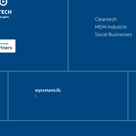
BRANCHENFOKU
Cleantech
MEM-Industrie
Social Businesses
wyssmann.llc
i
nfo@wyssmann.llc
+41 62 530 48 00