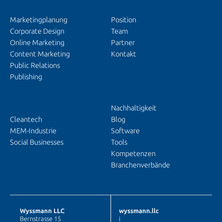
SERVICES
ÜBER UNS
Marketingplanung
Position
Corporate Design
Team
Online Marketing
Partner
Content Marketing
Kontakt
Public Relations
Publishing
EINBLICKE
BRANCHENFOKUS
Nachhaltigkeit
Cleantech
Blog
MEM-Industrie
Software
Social Businesses
Tools
Kompetenzen
Branchenverbände
Wyssmann LLC
wyssmann.llc
Bernstrasse 15
i
nfo@wyssmann.llc